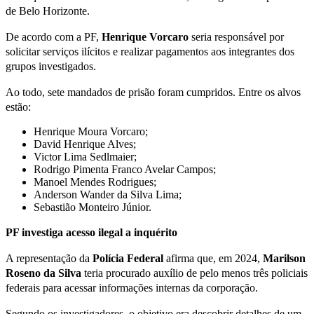
de Belo Horizonte.
De acordo com a PF,
Henrique Vorcaro
seria responsável por
solicitar serviços ilícitos e realizar pagamentos aos integrantes dos
grupos investigados.
Ao todo, sete mandados de prisão foram cumpridos. Entre os alvos
estão:
Henrique Moura Vorcaro;
David Henrique Alves;
Victor Lima Sedlmaier;
Rodrigo Pimenta Franco Avelar Campos;
Manoel Mendes Rodrigues;
Anderson Wander da Silva Lima;
Sebastião Monteiro Júnior.
PF investiga acesso ilegal a inquérito
A representação da
Polícia Federal
afirma que, em 2024,
Marilson
Roseno da Silva
teria procurado auxílio de pelo menos três policiais
federais para acessar informações internas da corporação.
Segundo os investigadores, o objetivo era descobrir detalhes de um