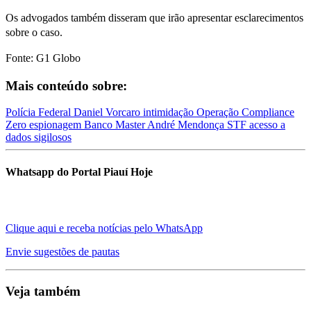
Os advogados também disseram que irão apresentar esclarecimentos
sobre o caso.
Fonte: G1 Globo
Mais conteúdo sobre:
Polícia Federal
Daniel Vorcaro
intimidação
Operação Compliance
Zero
espionagem
Banco Master
André Mendonça
STF
acesso a
dados sigilosos
Whatsapp do Portal Piauí Hoje
Clique aqui e receba notícias pelo WhatsApp
Envie sugestões de pautas
Veja também