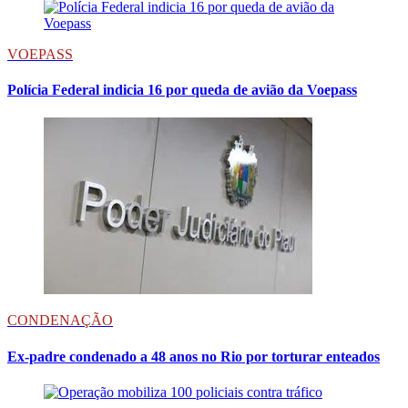
VOEPASS
Polícia Federal indicia 16 por queda de avião da Voepass
CONDENAÇÃO
Ex-padre condenado a 48 anos no Rio por torturar enteados