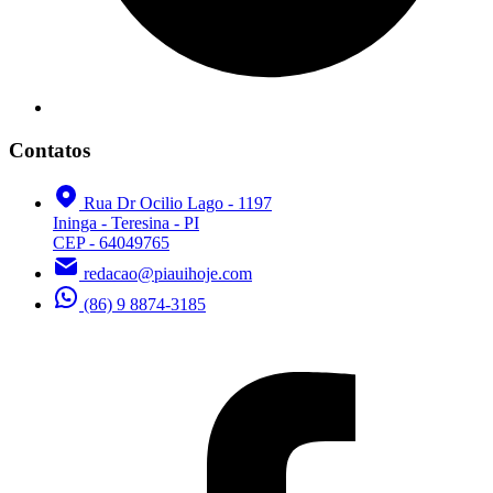
Contatos
Rua Dr Ocilio Lago - 1197
Ininga - Teresina - PI
CEP - 64049765
redacao@piauihoje.com
(86) 9 8874-3185