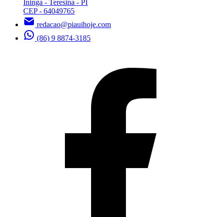
Ininga - Teresina - PI
CEP - 64049765
redacao@piauihoje.com
(86) 9 8874-3185