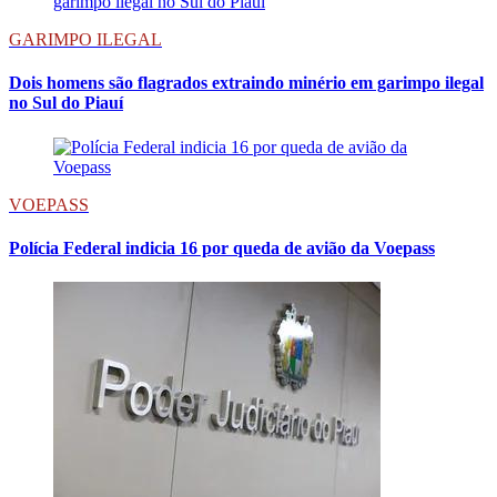
GARIMPO ILEGAL
Dois homens são flagrados extraindo minério em garimpo ilegal
no Sul do Piauí
VOEPASS
Polícia Federal indicia 16 por queda de avião da Voepass