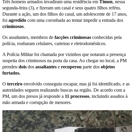
Três homens armados invadiram uma residência em
Timon
, nessa
segunda-feira (3), e fizeram um casal e seus quatro filhos reféns.
Durante a ação, um dos filhos do casal, um adolescente de 17 anos,
foi
agredido
com uma coronhada ao tentar impedir a entrada dos
criminosos
.
Os assaltantes, membros de
facções criminosas
conhecidas pela
polícia, roubaram celulares, carteiras e eletrodomésticos.
A Polícia Militar foi chamada por vizinhos que notaram a presença
suspeita dos criminosos na porta da casa. Ao chegar no local, a PM
prendeu
dois
dos
assaltantes
e
recuperou
parte dos
objetos
furtados.
O
terceiro
envolvido conseguiu escapar, mas já foi identificado, e as
autoridades seguem realizando buscas na região. De acordo com a
PM, um dos presos já responde a
11 processos
, incluindo assaltos à
mão armada e corrupção de menores.