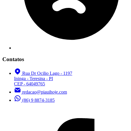
Contatos
Rua Dr Ocilio Lago - 1197
Ininga - Teresina - PI
CEP - 64049765
redacao@piauihoje.com
(86) 9 8874-3185