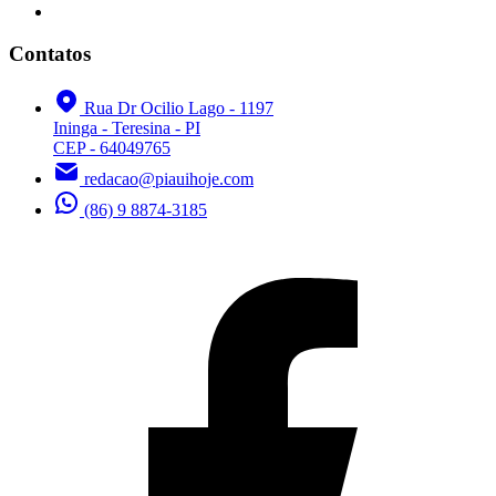
Contatos
Rua Dr Ocilio Lago - 1197
Ininga - Teresina - PI
CEP - 64049765
redacao@piauihoje.com
(86) 9 8874-3185