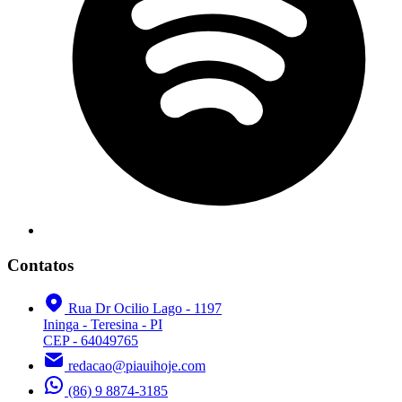
Contatos
Rua Dr Ocilio Lago - 1197
Ininga - Teresina - PI
CEP - 64049765
redacao@piauihoje.com
(86) 9 8874-3185