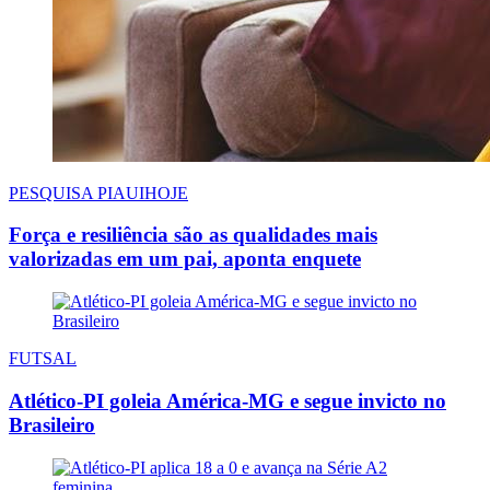
PESQUISA PIAUIHOJE
Força e resiliência são as qualidades mais
valorizadas em um pai, aponta enquete
FUTSAL
Atlético-PI goleia América-MG e segue invicto no
Brasileiro