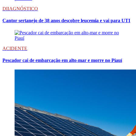
DIIAGNÓSTICO
Cantor sertanejo de 38 anos descobre leucemia e vai para UTI
ACIDENTE
Pescador cai de embarcação em alto-mar e morre no Piauí