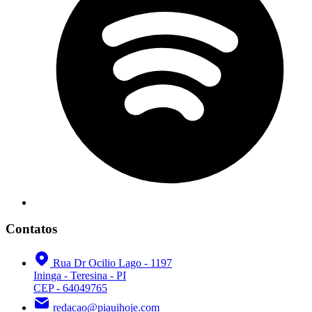
Contatos
Rua Dr Ocilio Lago - 1197
Ininga - Teresina - PI
CEP - 64049765
redacao@piauihoje.com