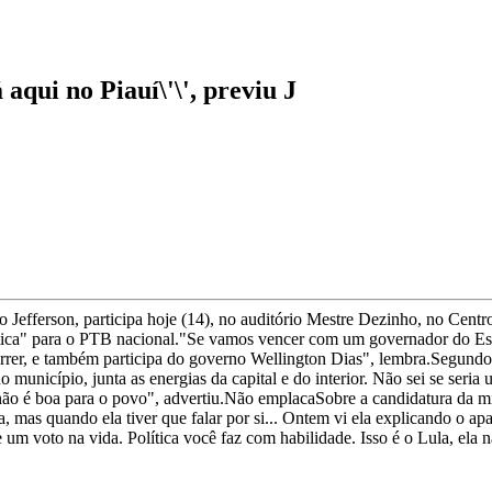
aqui no Piauí\'\', previu J
o Jefferson, participa hoje (14), no auditório Mestre Dezinho, no Cent
ica" para o PTB nacional."Se vamos vencer com um governador do Esta
er, e também participa do governo Wellington Dias", lembra.Segundo
 município, junta as energias da capital e do interior. Não sei se ser
a não é boa para o povo", advertiu.Não emplacaSobre a candidatura da mi
, mas quando ela tiver que falar por si... Ontem vi ela explicando o ap
 um voto na vida. Política você faz com habilidade. Isso é o Lula, ela 