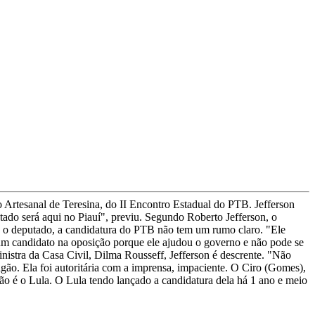
ro Artesanal de Teresina, do II Encontro Estadual do PTB. Jefferson
do será aqui no Piauí", previu. Segundo Roberto Jefferson, o
 o deputado, a candidatura do PTB não tem um rumo claro. "Ele
ia um candidato na oposição porque ele ajudou o governo e não pode se
nistra da Casa Civil, Dilma Rousseff, Jefferson é descrente. "Não
agão. Ela foi autoritária com a imprensa, impaciente. O Ciro (Gomes),
não é o Lula. O Lula tendo lançado a candidatura dela há 1 ano e meio