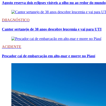
Agosto reserva dois eclipses visíveis a olho nu ao redor do mundo
DIIAGNÓSTICO
Cantor sertanejo de 38 anos descobre leucemia e vai para UTI
ACIDENTE
Pescador cai de embarcação em alto-mar e morre no Piauí