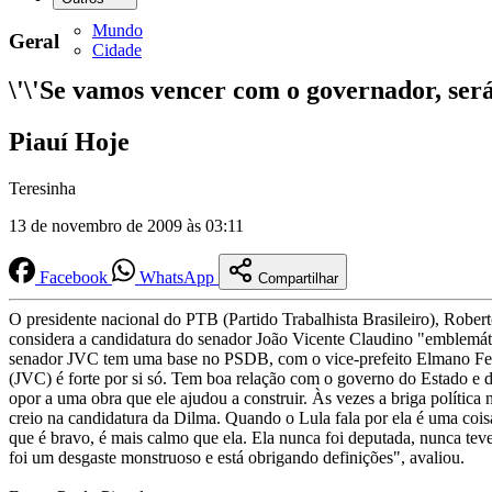
Mundo
Geral
Cidade
\'\'Se vamos vencer com o governador, será 
Piauí Hoje
Teresinha
13 de novembro de 2009 às 03:11
Facebook
WhatsApp
Compartilhar
O presidente nacional do PTB (Partido Trabalhista Brasileiro), Robert
considera a candidatura do senador João Vicente Claudino "emblemát
senador JVC tem uma base no PSDB, com o vice-prefeito Elmano Ferr
(JVC) é forte por si só. Tem boa relação com o governo do Estado e do
opor a uma obra que ele ajudou a construir. Às vezes a briga polític
creio na candidatura da Dilma. Quando o Lula fala por ela é uma coisa
que é bravo, é mais calmo que ela. Ela nunca foi deputada, nunca teve
foi um desgaste monstruoso e está obrigando definições", avaliou.