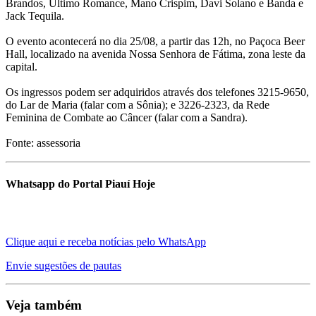
Brandos, Último Romance, Mano Crispim, Davi Solano e Banda e
Jack Tequila.
O evento acontecerá no dia 25/08, a partir das 12h, no Paçoca Beer
Hall, localizado na avenida Nossa Senhora de Fátima, zona leste da
capital.
Os ingressos podem ser adquiridos através dos telefones 3215-9650,
do Lar de Maria (falar com a Sônia); e 3226-2323, da Rede
Feminina de Combate ao Câncer (falar com a Sandra).
Fonte: assessoria
Whatsapp do Portal Piauí Hoje
Clique aqui e receba notícias pelo WhatsApp
Envie sugestões de pautas
Veja também