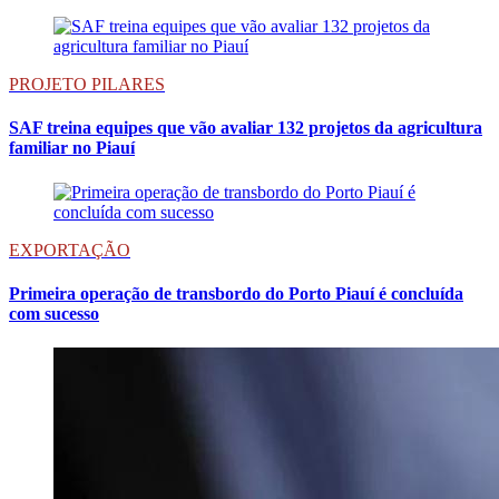
PROJETO PILARES
SAF treina equipes que vão avaliar 132 projetos da agricultura
familiar no Piauí
EXPORTAÇÃO
Primeira operação de transbordo do Porto Piauí é concluída
com sucesso