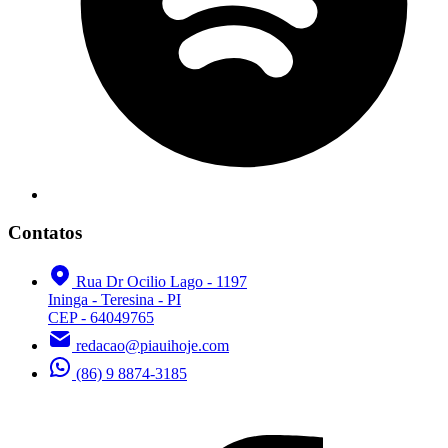
Contatos
Rua Dr Ocilio Lago - 1197
Ininga - Teresina - PI
CEP - 64049765
redacao@piauihoje.com
(86) 9 8874-3185