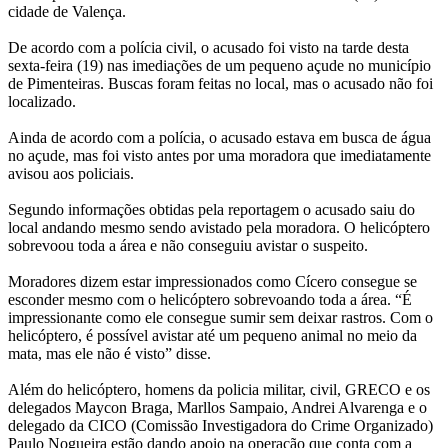
cidade de Valença.
De acordo com a polícia civil, o acusado foi visto na tarde desta
sexta-feira (19) nas imediações de um pequeno açude no município
de Pimenteiras. Buscas foram feitas no local, mas o acusado não foi
localizado.
Ainda de acordo com a polícia, o acusado estava em busca de água
no açude, mas foi visto antes por uma moradora que imediatamente
avisou aos policiais.
Segundo informações obtidas pela reportagem o acusado saiu do
local andando mesmo sendo avistado pela moradora. O helicóptero
sobrevoou toda a área e não conseguiu avistar o suspeito.
Moradores dizem estar impressionados como Cícero consegue se
esconder mesmo com o helicóptero sobrevoando toda a área. “É
impressionante como ele consegue sumir sem deixar rastros. Com o
helicóptero, é possível avistar até um pequeno animal no meio da
mata, mas ele não é visto” disse.
Além do helicóptero, homens da policia militar, civil, GRECO e os
delegados Maycon Braga, Marllos Sampaio, Andrei Alvarenga e o
delegado da CICO (Comissão Investigadora do Crime Organizado)
Paulo Nogueira estão dando apoio na operação que conta com a