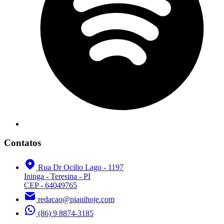
Contatos
Rua Dr Ocilio Lago - 1197
Ininga - Teresina - PI
CEP - 64049765
redacao@piauihoje.com
(86) 9 8874-3185