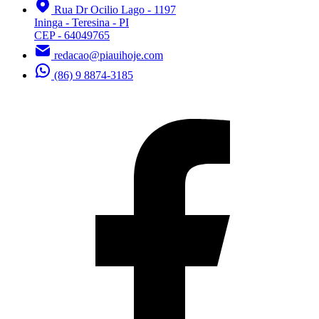
Rua Dr Ocilio Lago - 1197
Ininga - Teresina - PI
CEP - 64049765
redacao@piauihoje.com
(86) 9 8874-3185