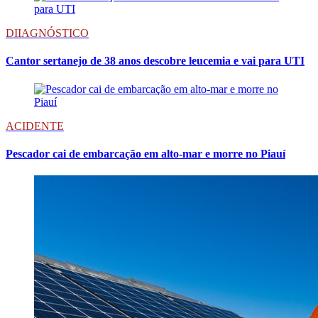
DIIAGNÓSTICO
Cantor sertanejo de 38 anos descobre leucemia e vai para UTI
ACIDENTE
Pescador cai de embarcação em alto-mar e morre no Piauí