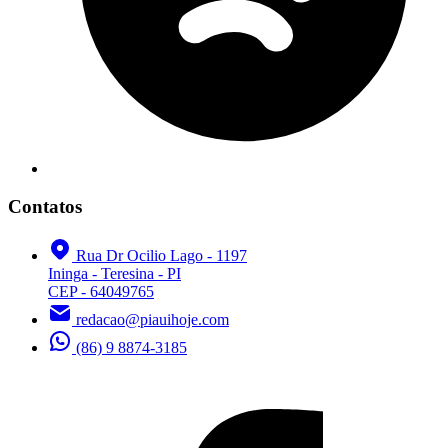
Contatos
Rua Dr Ocilio Lago - 1197
Ininga - Teresina - PI
CEP - 64049765
redacao@piauihoje.com
(86) 9 8874-3185