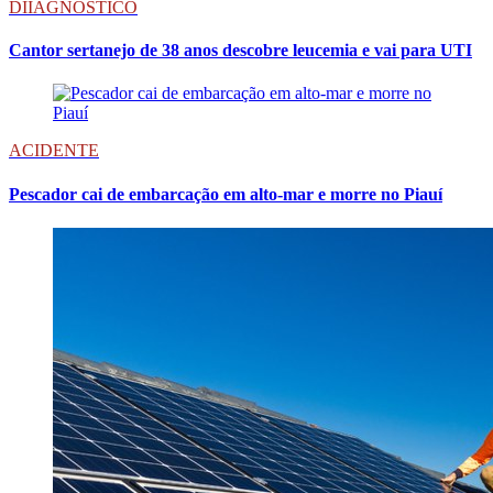
DIIAGNÓSTICO
Cantor sertanejo de 38 anos descobre leucemia e vai para UTI
ACIDENTE
Pescador cai de embarcação em alto-mar e morre no Piauí