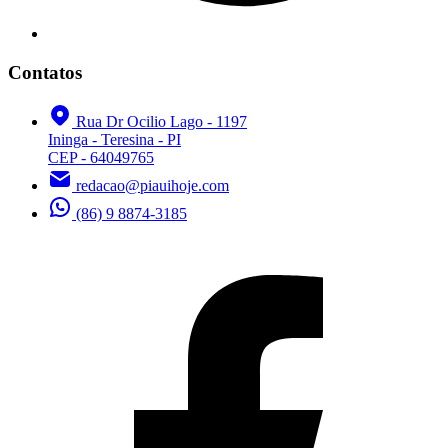
Contatos
Rua Dr Ocilio Lago - 1197
Ininga - Teresina - PI
CEP - 64049765
redacao@piauihoje.com
(86) 9 8874-3185