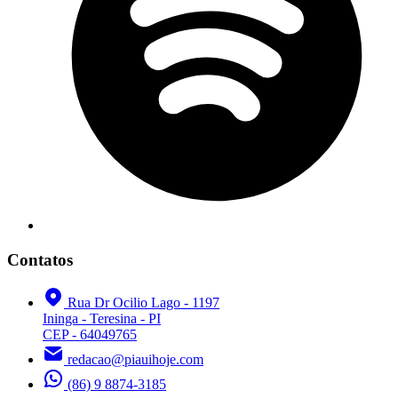
Contatos
Rua Dr Ocilio Lago - 1197
Ininga - Teresina - PI
CEP - 64049765
redacao@piauihoje.com
(86) 9 8874-3185