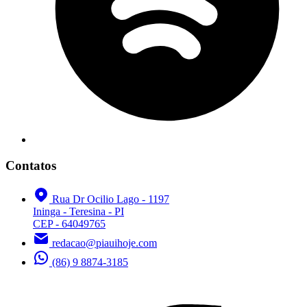
Contatos
Rua Dr Ocilio Lago - 1197
Ininga - Teresina - PI
CEP - 64049765
redacao@piauihoje.com
(86) 9 8874-3185