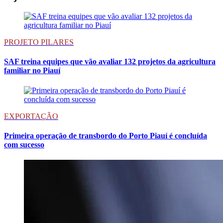
PROJETO PILARES
SAF treina equipes que vão avaliar 132 projetos da agricultura
familiar no Piauí
EXPORTAÇÃO
Primeira operação de transbordo do Porto Piauí é concluída
com sucesso