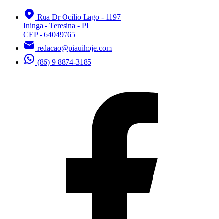
Rua Dr Ocilio Lago - 1197
Ininga - Teresina - PI
CEP - 64049765
redacao@piauihoje.com
(86) 9 8874-3185