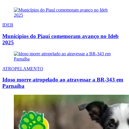
IDEB
Municípios do Piauí comemoram avanço no Ideb
2025
ATROPELAMENTO
Idoso morre atropelado ao atravessar a BR-343 em
Parnaíba