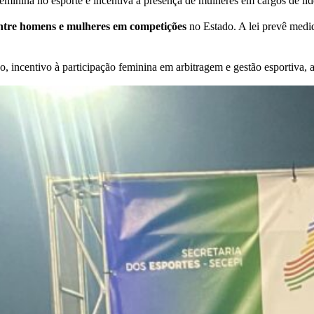
eminina no esporte e incentiva a presença de mulheres em cargos de lid
ntre homens e mulheres em competições
no Estado. A lei prevê medida
ção, incentivo à participação feminina em arbitragem e gestão esportiva