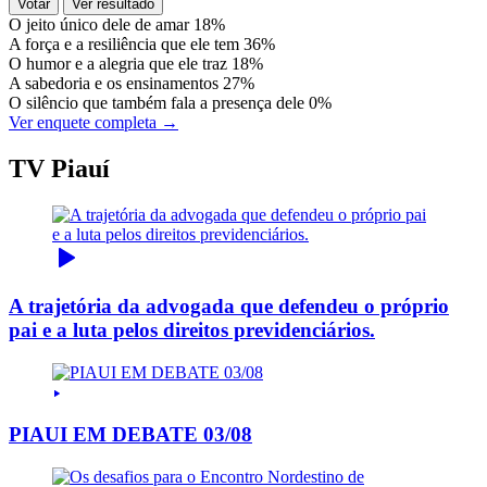
Votar
Ver resultado
O jeito único dele de amar
18%
A força e a resiliência que ele tem
36%
O humor e a alegria que ele traz
18%
A sabedoria e os ensinamentos
27%
O silêncio que também fala a presença dele
0%
Ver enquete completa →
TV Piauí
A trajetória da advogada que defendeu o próprio
pai e a luta pelos direitos previdenciários.
PIAUI EM DEBATE 03/08