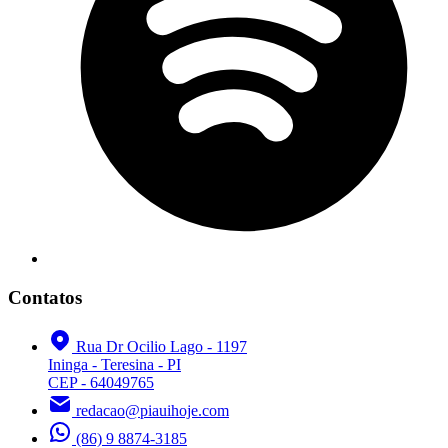
Contatos
Rua Dr Ocilio Lago - 1197
Ininga - Teresina - PI
CEP - 64049765
redacao@piauihoje.com
(86) 9 8874-3185