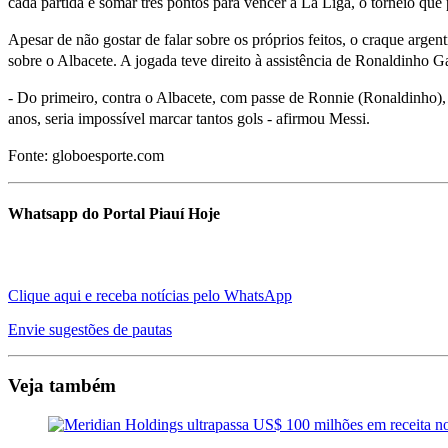
cada partida e somar três pontos para vencer a La Liga, o torneio que
Apesar de não gostar de falar sobre os próprios feitos, o craque arg
sobre o Albacete. A jogada teve direito à assistência de Ronaldinho 
- Do primeiro, contra o Albacete, com passe de Ronnie (Ronaldinho),
anos, seria impossível marcar tantos gols - afirmou Messi.
Fonte: globoesporte.com
Whatsapp do Portal Piauí Hoje
Clique aqui e receba notícias pelo WhatsApp
Envie sugestões de pautas
Veja também