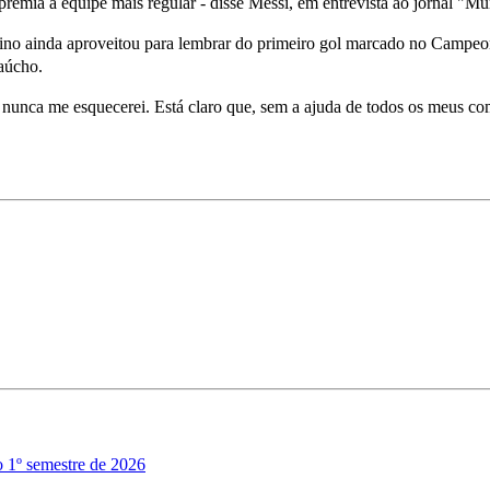
 premia a equipe mais regular - disse Messi, em entrevista ao jornal "
entino ainda aproveitou para lembrar do primeiro gol marcado no Campeon
Gaúcho.
 nunca me esquecerei. Está claro que, sem a ajuda de todos os meus co