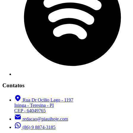
Contatos
Rua Dr Ocilio Lago - 1197
Ininga - Teresina - PI
CEP - 64049765
redacao@piauihoje.com
(86) 9 8874-3185