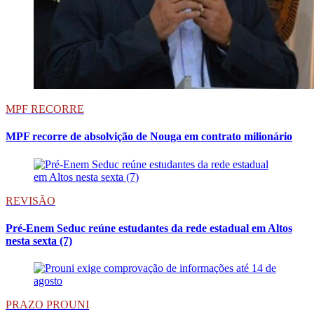
MPF RECORRE
MPF recorre de absolvição de Nouga em contrato milionário
REVISÃO
Pré-Enem Seduc reúne estudantes da rede estadual em Altos
nesta sexta (7)
PRAZO PROUNI