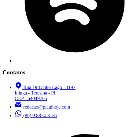
Contatos
Rua Dr Ocilio Lago - 1197
Ininga - Teresina - PI
CEP - 64049765
redacao@piauihoje.com
(86) 9 8874-3185