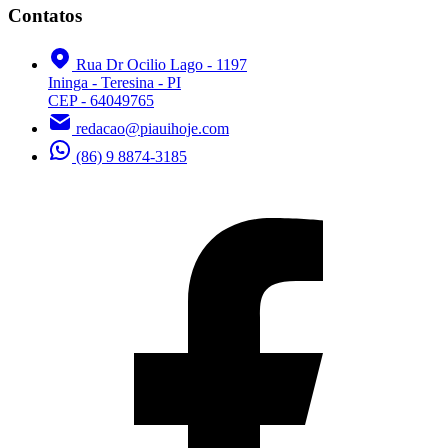
Contatos
Rua Dr Ocilio Lago - 1197
Ininga - Teresina - PI
CEP - 64049765
redacao@piauihoje.com
(86) 9 8874-3185