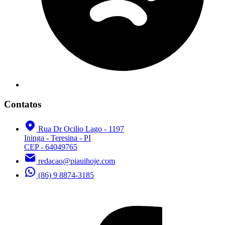
Contatos
Rua Dr Ocilio Lago - 1197
Ininga - Teresina - PI
CEP - 64049765
redacao@piauihoje.com
(86) 9 8874-3185