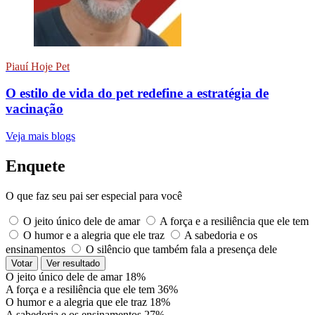
Piauí Hoje Pet
O estilo de vida do pet redefine a estratégia de
vacinação
Veja mais blogs
Enquete
O que faz seu pai ser especial para você
O jeito único dele de amar
A força e a resiliência que ele tem
O humor e a alegria que ele traz
A sabedoria e os
ensinamentos
O silêncio que também fala a presença dele
Votar
Ver resultado
O jeito único dele de amar
18%
A força e a resiliência que ele tem
36%
O humor e a alegria que ele traz
18%
A sabedoria e os ensinamentos
27%