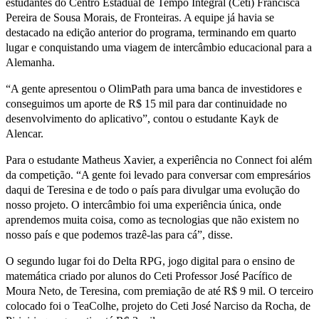
estudantes do Centro Estadual de Tempo Integral (Ceti) Francisca
Pereira de Sousa Morais, de Fronteiras. A equipe já havia se
destacado na edição anterior do programa, terminando em quarto
lugar e conquistando uma viagem de intercâmbio educacional para a
Alemanha.
“A gente apresentou o OlimPath para uma banca de investidores e
conseguimos um aporte de R$ 15 mil para dar continuidade no
desenvolvimento do aplicativo”, contou o estudante Kayk de
Alencar.
Para o estudante Matheus Xavier, a experiência no Connect foi além
da competição. “A gente foi levado para conversar com empresários
daqui de Teresina e de todo o país para divulgar uma evolução do
nosso projeto. O intercâmbio foi uma experiência única, onde
aprendemos muita coisa, como as tecnologias que não existem no
nosso país e que podemos trazê-las para cá”, disse.
O segundo lugar foi do Delta RPG, jogo digital para o ensino de
matemática criado por alunos do Ceti Professor José Pacífico de
Moura Neto, de Teresina, com premiação de até R$ 9 mil. O terceiro
colocado foi o TeaColhe, projeto do Ceti José Narciso da Rocha, de