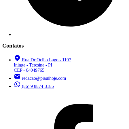
Contatos
Rua Dr Ocilio Lago - 1197
Ininga - Teresina - PI
CEP - 64049765
redacao@piauihoje.com
(86) 9 8874-3185