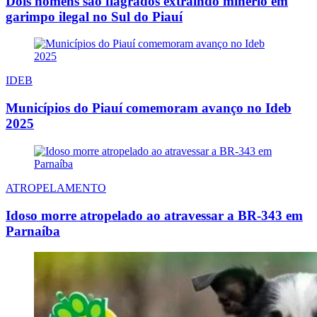
Dois homens são flagrados extraindo minério em
garimpo ilegal no Sul do Piauí
IDEB
Municípios do Piauí comemoram avanço no Ideb
2025
ATROPELAMENTO
Idoso morre atropelado ao atravessar a BR-343 em
Parnaíba