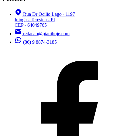
Rua Dr Ocilio Lago - 1197
Ininga - Teresina - PI
CEP - 64049765
redacao@piauihoje.com
(86) 9 8874-3185