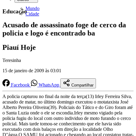
Mundo
Educação
Cidade
Acusado de assassinato foge de cerco da
policia e logo é encontrado ba
Piauí Hoje
Teresinha
15 de janeiro de 2009 às 03:01
Facebook
WhatsApp
Compartilhar
A policia capturou no final da noite da terça(13) Irley Ferreira Silva,
acusado de matar, no último domingo executou o motataxista José
Alberto Pereira Oliveira(39). Policiais do Tático e do Giro foram até
o Santa Luzia onde o ele se escondia.Irley mesmo vigiado pela
policia fugiu do local com outro individuo de moto furando o cerco
policial. Mais tarde tomou-se conhecimento que ele havia sido
executado com dois balaços em direção a localidade Olho
D"água.O SAMU foi acionado e chegando ao local constatou tratar-