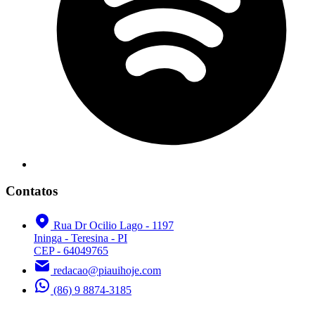
Contatos
Rua Dr Ocilio Lago - 1197
Ininga - Teresina - PI
CEP - 64049765
redacao@piauihoje.com
(86) 9 8874-3185