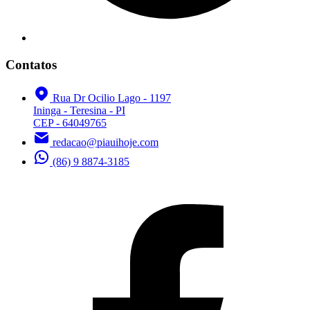
Contatos
Rua Dr Ocilio Lago - 1197
Ininga - Teresina - PI
CEP - 64049765
redacao@piauihoje.com
(86) 9 8874-3185