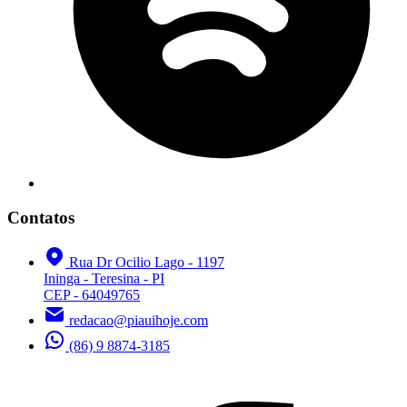
Contatos
Rua Dr Ocilio Lago - 1197
Ininga - Teresina - PI
CEP - 64049765
redacao@piauihoje.com
(86) 9 8874-3185