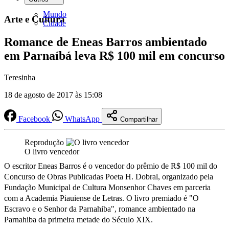
Mundo
Arte e Cultura
Cidade
Romance de Eneas Barros ambientado
em Parnaíbá leva R$ 100 mil em concurso
Teresinha
18 de agosto de 2017 às 15:08
Facebook
WhatsApp
Compartilhar
Reprodução
O livro vencedor
O escritor Eneas Barros é o vencedor do prêmio de R$ 100 mil do
Concurso de Obras Publicadas Poeta H. Dobral, organizado pela
Fundação Municipal de Cultura Monsenhor Chaves em parceria
com a Academia Piauiense de Letras. O livro premiado é "O
Escravo e o Senhor da Parnahiba", romance ambientado na
Parnahiba da primeira metade do Século XIX.