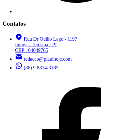
Contatos
Rua Dr Ocilio Lago - 1197
Ininga - Teresina - PI
CEP - 64049765
redacao@piauihoje.com
(86) 9 8874-3185