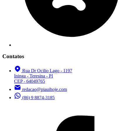
Contatos
Rua Dr Ocilio Lago - 1197
Ininga - Teresina - PI
CEP - 64049765
redacao@piauihoje.com
(86) 9 8874-3185