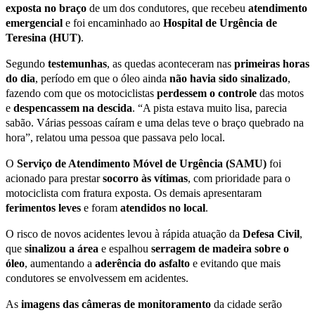
exposta no braço
de um dos condutores, que recebeu
atendimento
emergencial
e foi encaminhado ao
Hospital de Urgência de
Teresina (HUT)
.
Segundo
testemunhas
, as quedas aconteceram nas
primeiras horas
do dia
, período em que o óleo ainda
não havia sido sinalizado
,
fazendo com que os motociclistas
perdessem o controle
das motos
e
despencassem na descida
. “A pista estava muito lisa, parecia
sabão. Várias pessoas caíram e uma delas teve o braço quebrado na
hora”, relatou uma pessoa que passava pelo local.
O
Serviço de Atendimento Móvel de Urgência (SAMU)
foi
acionado para prestar
socorro às vítimas
, com prioridade para o
motociclista com fratura exposta. Os demais apresentaram
ferimentos leves
e foram
atendidos no local
.
O risco de novos acidentes levou à rápida atuação da
Defesa Civil
,
que
sinalizou a área
e espalhou
serragem de madeira sobre o
óleo
, aumentando a
aderência do asfalto
e evitando que mais
condutores se envolvessem em acidentes.
As
imagens das câmeras de monitoramento
da cidade serão