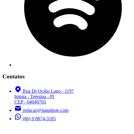
Contatos
Rua Dr Ocilio Lago - 1197
Ininga - Teresina - PI
CEP - 64049765
redacao@piauihoje.com
(86) 9 8874-3185