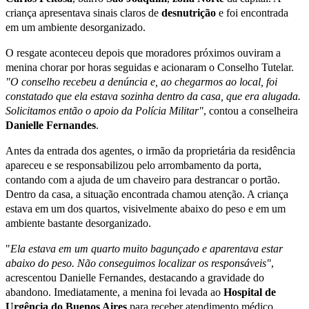
criança apresentava sinais claros de
desnutrição
e foi encontrada
em um ambiente desorganizado.
O resgate aconteceu depois que moradores próximos ouviram a
menina chorar por horas seguidas e acionaram o Conselho Tutelar.
"O conselho recebeu a denúncia e, ao chegarmos ao local, foi
constatado que ela estava sozinha dentro da casa, que era alugada.
Solicitamos então o apoio da Polícia Militar"
, contou a conselheira
Danielle
Fernandes
.
Antes da entrada dos agentes, o irmão da proprietária da residência
apareceu e se responsabilizou pelo arrombamento da porta,
contando com a ajuda de um chaveiro para destrancar o portão.
Dentro da casa, a situação encontrada chamou atenção. A criança
estava em um dos quartos, visivelmente abaixo do peso e em um
ambiente bastante desorganizado.
"
Ela estava em um quarto muito bagunçado e aparentava estar
abaixo do peso. Não conseguimos localizar os responsáveis"
,
acrescentou Danielle Fernandes, destacando a gravidade do
abandono. Imediatamente, a menina foi levada ao
Hospital de
Urgência do Buenos Aires
para receber atendimento médico.