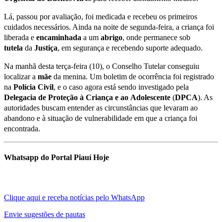
Lá, passou por avaliação, foi medicada e recebeu os primeiros
cuidados necessários. Ainda na noite de segunda-feira, a criança foi
liberada e
encaminhada
a um
abrigo
, onde permanece sob
tutela
da
Justiça
, em segurança e recebendo suporte adequado.
Na manhã desta terça-feira (10), o Conselho Tutelar conseguiu
localizar a
mãe
da menina. Um boletim de ocorrência foi registrado
na
Polícia
Civil
, e o caso agora está sendo investigado pela
Delegacia
de
Proteção
à
Criança
e
ao
Adolescente
(
DPCA
). As
autoridades buscam entender as circunstâncias que levaram ao
abandono e à situação de vulnerabilidade em que a criança foi
encontrada.
Whatsapp do Portal Piauí Hoje
Clique aqui e receba notícias pelo WhatsApp
Envie sugestões de pautas