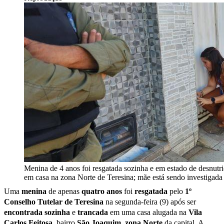
Menina de 4 anos foi resgatada sozinha e em estado de desnutr
em casa na zona Norte de Teresina; mãe está sendo investigada
Uma
menina
de apenas
quatro
anos
foi
resgatada
pelo
1º
Conselho Tutelar de Teresina
na segunda-feira (9) após ser
encontrada
sozinha
e
trancada
em uma casa alugada na
Vila
Carlos Feitosa
, bairro
São
Joaquim
,
zona
Norte
da capital. A