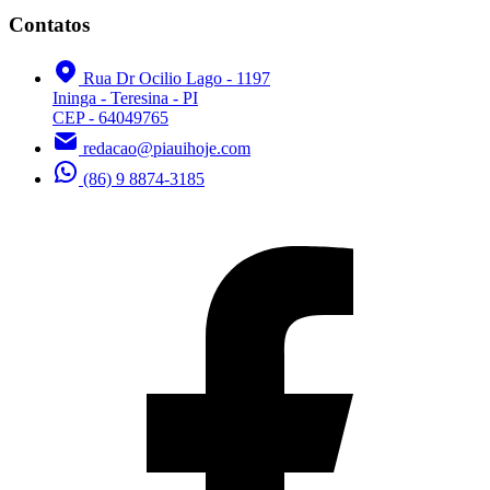
Contatos
Rua Dr Ocilio Lago - 1197
Ininga - Teresina - PI
CEP - 64049765
redacao@piauihoje.com
(86) 9 8874-3185