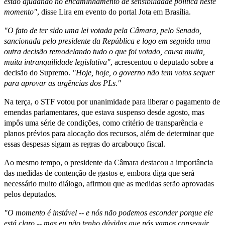
estão ajudando no encaminhamento de sensibilidade política neste
momento"
, disse Lira em evento do portal Jota em Brasília.
"O fato de ter sido uma lei votada pela Câmara, pelo Senado,
sancionada pelo presidente da República e logo em seguida uma
outra decisão remodelando tudo o que foi votado, causa muita,
muita intranquilidade legislativa"
, acrescentou o deputado sobre a
decisão do Supremo.
"Hoje, hoje, o governo não tem votos sequer
para aprovar as urgências dos PLs."
Na terça, o STF votou por unanimidade para liberar o pagamento de
emendas parlamentares, que estava suspenso desde agosto, mas
impôs uma série de condições, como critério de transparência e
planos prévios para alocação dos recursos, além de determinar que
essas despesas sigam as regras do arcabouço fiscal.
Ao mesmo tempo, o presidente da Câmara destacou a importância
das medidas de contenção de gastos e, embora diga que será
necessário muito diálogo, afirmou que as medidas serão aprovadas
pelos deputados.
"O momento é instável -- e nós não podemos esconder porque ele
está claro -- mas eu não tenho dúvidas que nós vamos conseguir