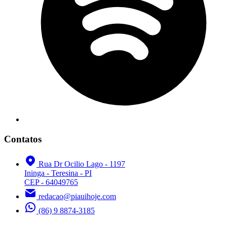
Contatos
Rua Dr Ocilio Lago - 1197
Ininga - Teresina - PI
CEP - 64049765
redacao@piauihoje.com
(86) 9 8874-3185