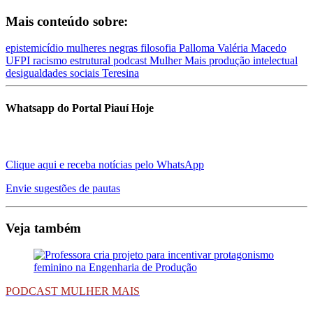
Mais conteúdo sobre:
epistemicídio
mulheres negras
filosofia
Palloma Valéria Macedo
UFPI
racismo estrutural
podcast Mulher Mais
produção intelectual
desigualdades sociais
Teresina
Whatsapp do Portal Piauí Hoje
Clique aqui e receba notícias pelo WhatsApp
Envie sugestões de pautas
Veja também
PODCAST MULHER MAIS