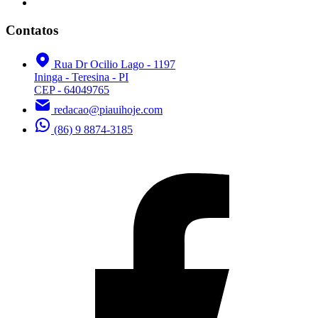
Contatos
Rua Dr Ocilio Lago - 1197
Ininga - Teresina - PI
CEP - 64049765
redacao@piauihoje.com
(86) 9 8874-3185