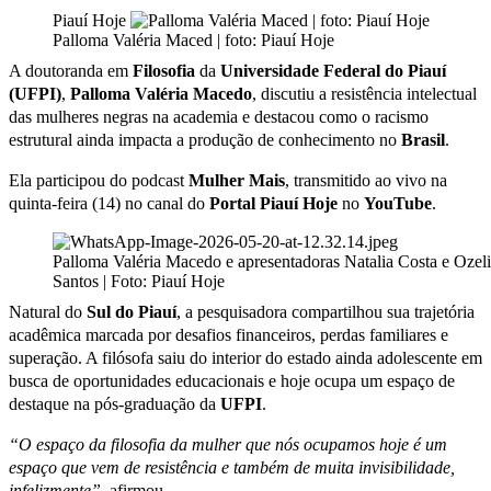
Piauí Hoje
Palloma Valéria Maced | foto: Piauí Hoje
A doutoranda em
Filosofia
da
Universidade Federal do Piauí
(UFPI)
,
Palloma Valéria Macedo
, discutiu a resistência intelectual
das mulheres negras na academia e destacou como o racismo
estrutural ainda impacta a produção de conhecimento no
Brasil
.
Ela participou do podcast
Mulher Mais
, transmitido ao vivo na
quinta-feira (14) no canal do
Portal Piauí Hoje
no
YouTube
.
Palloma Valéria Macedo e apresentadoras Natalia Costa e Ozeli
Santos | Foto: Piauí Hoje
Natural do
Sul do Piauí
, a pesquisadora compartilhou sua trajetória
acadêmica marcada por desafios financeiros, perdas familiares e
superação. A filósofa saiu do interior do estado ainda adolescente em
busca de oportunidades educacionais e hoje ocupa um espaço de
destaque na pós-graduação da
UFPI
.
“O espaço da filosofia da mulher que nós ocupamos hoje é um
espaço que vem de resistência e também de muita invisibilidade,
infelizmente”
, afirmou.