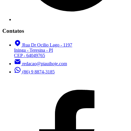
Contatos
Rua Dr Ocilio Lago - 1197
Ininga - Teresina - PI
CEP - 64049765
redacao@piauihoje.com
(86) 9 8874-3185