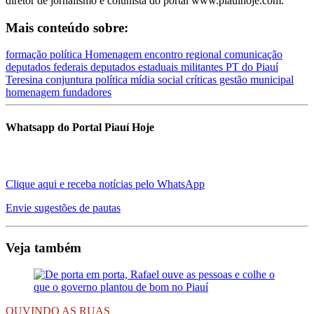
diretor de jornalismo e colunista do portal www.piauihoje.com.
Mais conteúdo sobre:
formação política
Homenagem
encontro regional
comunicação
deputados federais
deputados estaduais
militantes
PT do Piauí
Teresina
conjuntura política
mídia social
críticas gestão municipal
homenagem fundadores
Whatsapp do Portal Piauí Hoje
Clique aqui e receba notícias pelo WhatsApp
Envie sugestões de pautas
Veja também
OUVINDO AS RUAS