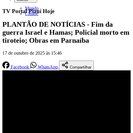
Mundo
TV Portal Piauí Hoje
Cidade
PLANTÃO DE NOTÍCIAS - Fim da
guerra Israel e Hamas; Policial morto em
tiroteio; Obras em Parnaíba
17 de outubro de 2025 às 15:46
Facebook
WhatsApp
Compartilhar