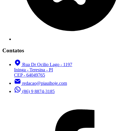
Contatos
Rua Dr Ocilio Lago - 1197
Ininga - Teresina - PI
CEP - 64049765
redacao@piauihoje.com
(86) 9 8874-3185