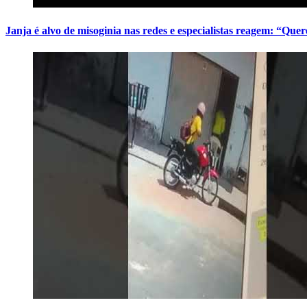
Janja é alvo de misoginia nas redes e especialistas reagem: “Q