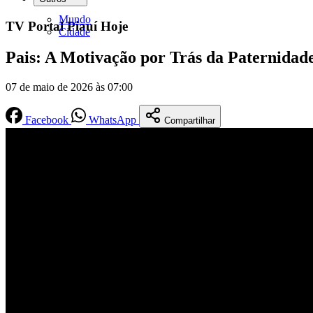
Mundo
TV Portal Piauí Hoje
Cidade
Pais: A Motivação por Trás da Paternidade
07 de maio de 2026 às 07:00
Facebook
WhatsApp
Compartilhar