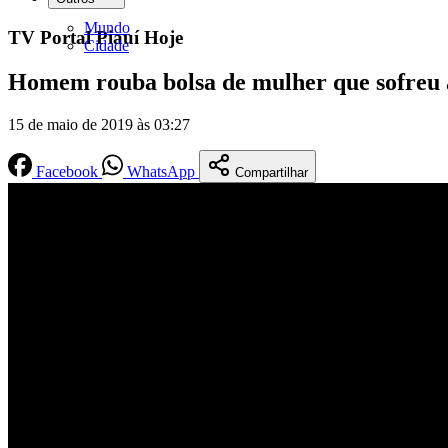
Mundo
TV Portal Piauí Hoje
Cidade
Homem rouba bolsa de mulher que sofreu 
15 de maio de 2019 às 03:27
Facebook
WhatsApp
Compartilhar