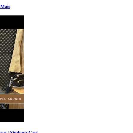
 Mais
ivros | Simbora Cast