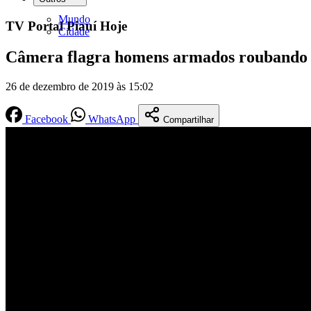
Mundo
TV Portal Piauí Hoje
Cidade
Câmera flagra homens armados roubando 
26 de dezembro de 2019 às 15:02
Facebook
WhatsApp
Compartilhar