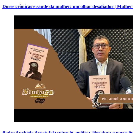
Dores crônicas e saúde da mulher: um olhar desafiador | Mulher
Padre Anchieta Arrais fala sobre fé, política, literatura e novos l