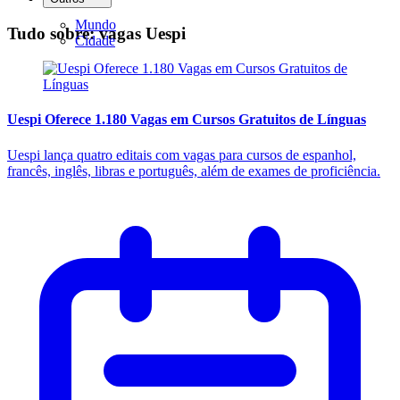
Mundo
Tudo sobre: vagas Uespi
Cidade
Uespi Oferece 1.180 Vagas em Cursos Gratuitos de Línguas
Uespi lança quatro editais com vagas para cursos de espanhol,
francês, inglês, libras e português, além de exames de proficiência.