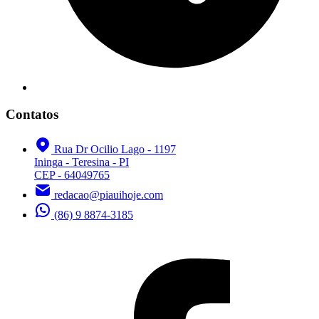
Contatos
Rua Dr Ocilio Lago - 1197
Ininga - Teresina - PI
CEP - 64049765
redacao@piauihoje.com
(86) 9 8874-3185