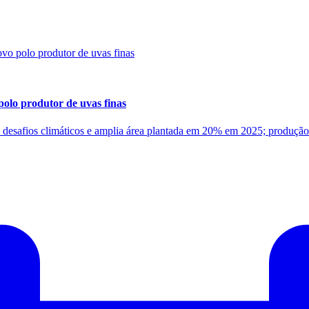
polo produtor de uvas finas
a desafios climáticos e amplia área plantada em 20% em 2025; produç