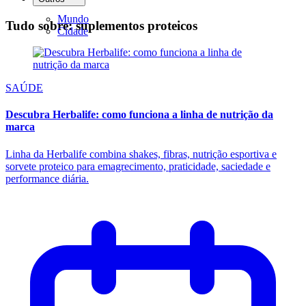
Mundo
Tudo sobre: suplementos proteicos
Cidade
SAÚDE
Descubra Herbalife: como funciona a linha de nutrição da
marca
Linha da Herbalife combina shakes, fibras, nutrição esportiva e
sorvete proteico para emagrecimento, praticidade, saciedade e
performance diária.