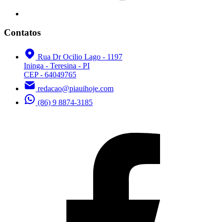
Contatos
Rua Dr Ocilio Lago - 1197
Ininga - Teresina - PI
CEP - 64049765
redacao@piauihoje.com
(86) 9 8874-3185