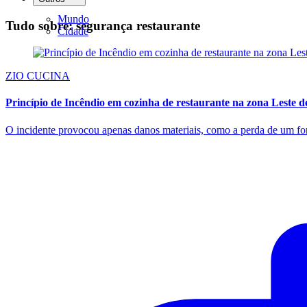
Mundo
Tudo sobre: segurança restaurante
Cidade
ZIO CUCINA
Princípio de Incêndio em cozinha de restaurante na zona Leste 
O incidente provocou apenas danos materiais, como a perda de um forn