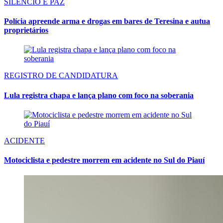
SILÊNCIO E PAZ
Polícia apreende arma e drogas em bares de Teresina e autua
proprietários
REGISTRO DE CANDIDATURA
Lula registra chapa e lança plano com foco na soberania
ACIDENTE
Motociclista e pedestre morrem em acidente no Sul do Piauí