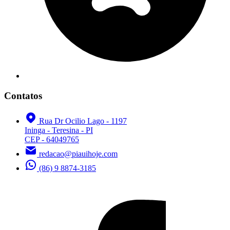
Contatos
Rua Dr Ocilio Lago - 1197
Ininga - Teresina - PI
CEP - 64049765
redacao@piauihoje.com
(86) 9 8874-3185