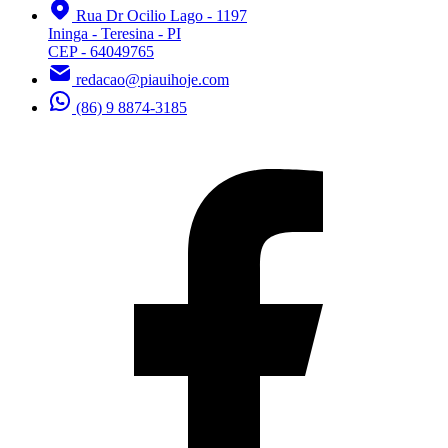
Rua Dr Ocilio Lago - 1197
Ininga - Teresina - PI
CEP - 64049765
redacao@piauihoje.com
(86) 9 8874-3185