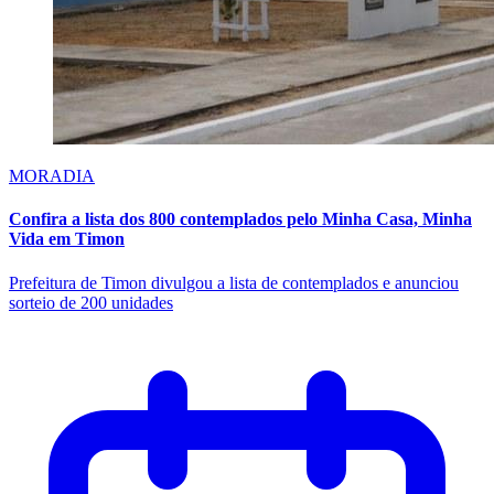
MORADIA
Confira a lista dos 800 contemplados pelo Minha Casa, Minha
Vida em Timon
Prefeitura de Timon divulgou a lista de contemplados e anunciou
sorteio de 200 unidades