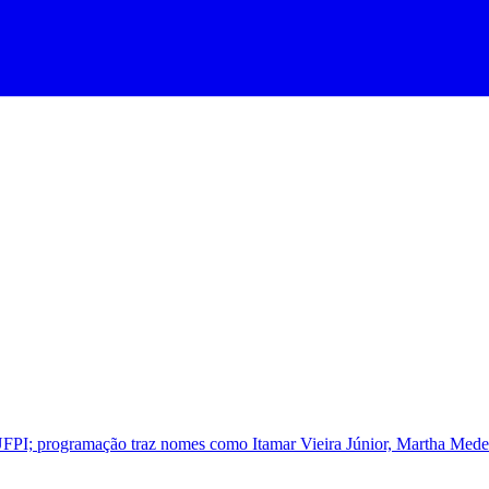
FPI; programação traz nomes como Itamar Vieira Júnior, Martha Medeir