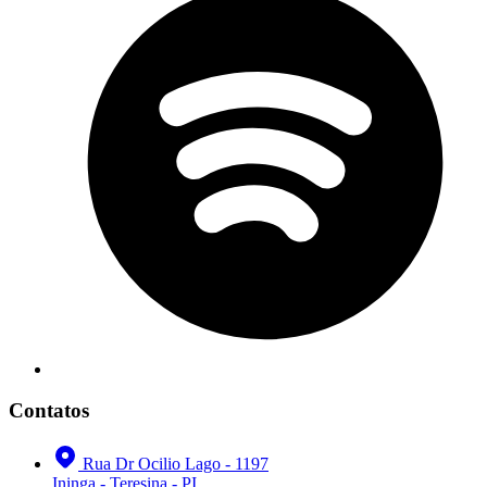
Contatos
Rua Dr Ocilio Lago - 1197
Ininga - Teresina - PI