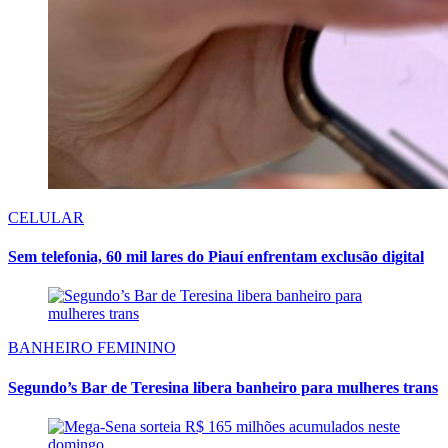
CELULAR
Sem telefonia, 60 mil lares do Piauí enfrentam exclusão digital
BANHEIRO FEMININO
Segundo’s Bar de Teresina libera banheiro para mulheres trans