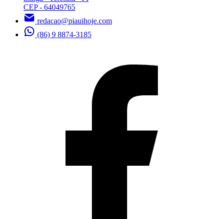
CEP - 64049765
redacao@piauihoje.com
(86) 9 8874-3185