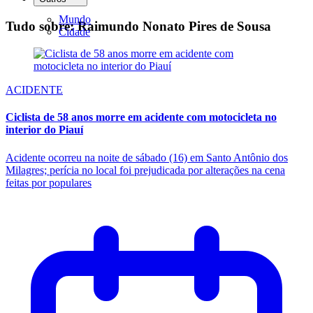
Mundo
Tudo sobre: Raimundo Nonato Pires de Sousa
Cidade
ACIDENTE
Ciclista de 58 anos morre em acidente com motocicleta no
interior do Piauí
Acidente ocorreu na noite de sábado (16) em Santo Antônio dos
Milagres; perícia no local foi prejudicada por alterações na cena
feitas por populares