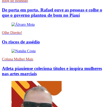
Blog do Brandão
De porta em porta, Rafael ouve as pessoas e colhe o
que o governo plantou de bom no Piauí
Olhe Direito!
Os riscos de assédio
Coluna Mulher Mais
Atleta piauiense coleciona títulos e inspira mulheres
nas artes marciais