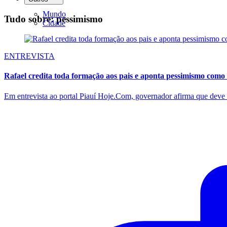
Mundo
Tudo sobre: pessimismo
Cidade
ENTREVISTA
Rafael credita toda formação aos pais e aponta pessimismo como 
Em entrevista ao portal Piauí Hoje.Com, governador afirma que deve c