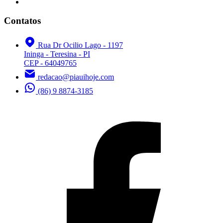
Contatos
Rua Dr Ocilio Lago - 1197
Ininga - Teresina - PI
CEP - 64049765
redacao@piauihoje.com
(86) 9 8874-3185