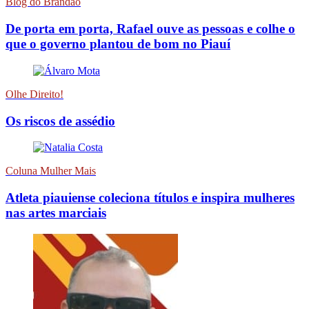
Blog do Brandão
De porta em porta, Rafael ouve as pessoas e colhe o
que o governo plantou de bom no Piauí
Olhe Direito!
Os riscos de assédio
Coluna Mulher Mais
Atleta piauiense coleciona títulos e inspira mulheres
nas artes marciais