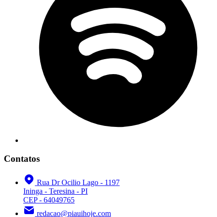
Contatos
Rua Dr Ocilio Lago - 1197
Ininga - Teresina - PI
CEP - 64049765
redacao@piauihoje.com