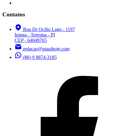
Contatos
Rua Dr Ocilio Lago - 1197
Ininga - Teresina - PI
CEP - 64049765
redacao@piauihoje.com
(86) 9 8874-3185